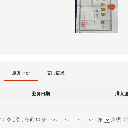
服务评价
信用信息
业务日期
满意
共 0 条记录，每页 10 条
<<
<
>
>>
第
页/共 0 